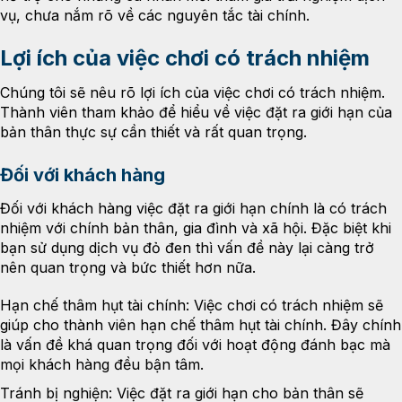
vụ, chưa nắm rõ về các nguyên tắc tài chính.
Lợi ích của việc chơi có trách nhiệm
Chúng tôi sẽ nêu rõ lợi ích của việc chơi có trách nhiệm.
Thành viên tham khảo để hiểu về việc đặt ra giới hạn của
bản thân thực sự cần thiết và rất quan trọng.
Đối với khách hàng
Đối với khách hàng việc đặt ra giới hạn chính là có trách
nhiệm với chính bản thân, gia đình và xã hội. Đặc biệt khi
bạn sử dụng dịch vụ đỏ đen thì vấn đề này lại càng trở
nên quan trọng và bức thiết hơn nữa.
Hạn chế thâm hụt tài chính: Việc chơi có trách nhiệm sẽ
giúp cho thành viên hạn chế thâm hụt tài chính. Đây chính
là vấn đề khá quan trọng đối với hoạt động đánh bạc mà
mọi khách hàng đều bận tâm.
Tránh bị nghiện: Việc đặt ra giới hạn cho bản thân sẽ