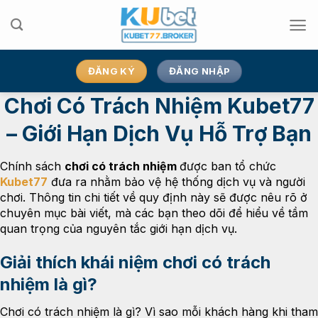
Bỏ
qua
nội
dung
ĐĂNG KÝ
ĐĂNG NHẬP
Chơi Có Trách Nhiệm Kubet77
– Giới Hạn Dịch Vụ Hỗ Trợ Bạn
Chính sách
chơi có trách nhiệm
được ban tổ chức
Kubet77
đưa ra nhằm bảo vệ hệ thống dịch vụ và người
chơi. Thông tin chi tiết về quy định này sẽ được nêu rõ ở
chuyên mục bài viết, mà các bạn theo dõi để hiểu về tầm
quan trọng của nguyên tắc giới hạn dịch vụ.
Giải thích khái niệm chơi có trách
nhiệm là gì?
Chơi có trách nhiệm là gì? Vì sao mỗi khách hàng khi tham