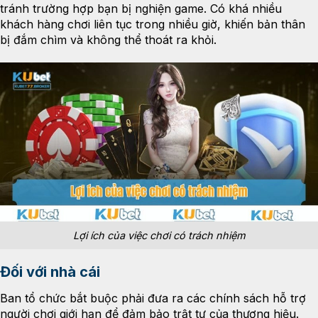
tránh trường hợp bạn bị nghiện game. Có khá nhiều
khách hàng chơi liên tục trong nhiều giờ, khiến bản thân
bị đắm chìm và không thể thoát ra khỏi.
Lợi ích của việc chơi có trách nhiệm
Đối với nhà cái
Ban tổ chức bắt buộc phải đưa ra các chính sách hỗ trợ
người chơi giới hạn để đảm bảo trật tự của thương hiệu.