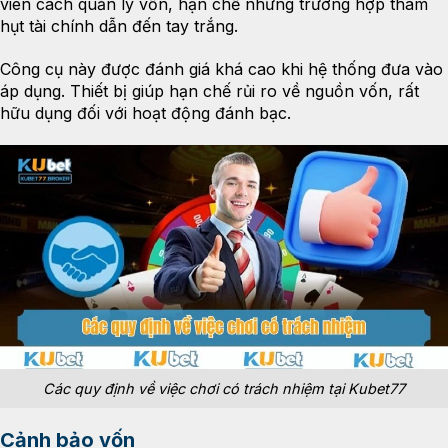
viên cách quản lý vốn, hạn chế những trường hợp thâm
hụt tài chính dẫn đến tay trắng.
Công cụ này được đánh giá khá cao khi hệ thống đưa vào
áp dụng. Thiết bị giúp hạn chế rủi ro về nguồn vốn, rất
hữu dụng đối với hoạt động đánh bạc.
Các quy định về việc chơi có trách nhiệm tại Kubet77
Cảnh bảo vốn