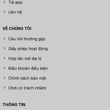
Tải app
Liên hệ
VỀ CHÚNG TÔI
Câu hỏi thường gặp
Giấy phép hoạt động
Hợp tác mở đại lý
Điều khoản điều kiện
Chính sách bảo mật
Chơi có trách nhiệm
THÔNG TIN