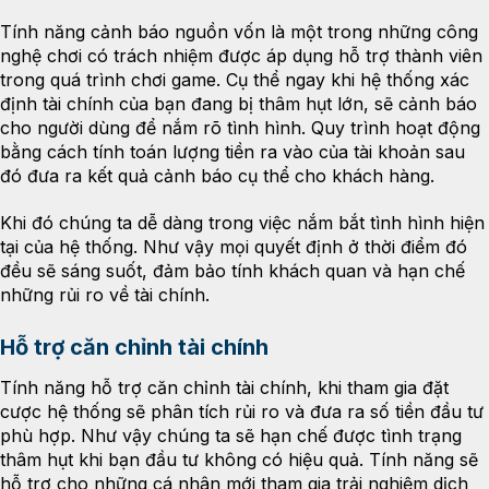
Tính năng cảnh báo nguồn vốn là một trong những công
nghệ chơi có trách nhiệm được áp dụng hỗ trợ thành viên
trong quá trình chơi game. Cụ thể ngay khi hệ thống xác
định tài chính của bạn đang bị thâm hụt lớn, sẽ cảnh báo
cho người dùng để nắm rõ tình hình. Quy trình hoạt động
bằng cách tính toán lượng tiền ra vào của tài khoản sau
đó đưa ra kết quả cảnh báo cụ thể cho khách hàng.
Khi đó chúng ta dễ dàng trong việc nắm bắt tình hình hiện
tại của hệ thống. Như vậy mọi quyết định ở thời điểm đó
đều sẽ sáng suốt, đảm bảo tính khách quan và hạn chế
những rủi ro về tài chính.
Hỗ trợ căn chỉnh tài chính
Tính năng hỗ trợ căn chỉnh tài chính, khi tham gia đặt
cược hệ thống sẽ phân tích rủi ro và đưa ra số tiền đầu tư
phù hợp. Như vậy chúng ta sẽ hạn chế được tình trạng
thâm hụt khi bạn đầu tư không có hiệu quả. Tính năng sẽ
hỗ trợ cho những cá nhân mới tham gia trải nghiệm dịch