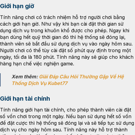
Giới hạn giờ
Tính năng chơi có trách nhiệm hỗ trợ người chơi bằng
cách giới hạn giờ. Như vậy khi bạn cài đặt thời gian sử
dụng dịch vụ trong khuôn khổ được cho phép. Ngay khi
bạn dùng hết quỹ thời gian đó thì hệ thống sẽ đóng lại,
thành viên sẽ bắt đầu sử dụng dịch vụ vào ngày hôm sau.
Người chơi có thể tùy cài đặt số phút quy định trong một
ngày, tối đa là 180 phút. Tính năng này sẽ giúp cho khách
hàng hạn chế việc nghiện game.
Xem thêm:
Giải Đáp Câu Hỏi Thường Gặp Về Hệ
Thống Dịch Vụ Kubet77
Giới hạn tài chính
Tính năng giới hạn tài chính, cho phép thành viên cài đặt
số vốn chơi trong một ngày. Nếu bạn sử dụng hết số vốn
để đặt cược thì hệ thống sẽ đóng lại và sẽ tiếp tục sử dụng
dịch vụ cho ngày hôm sau. Tính năng này hỗ trợ thành