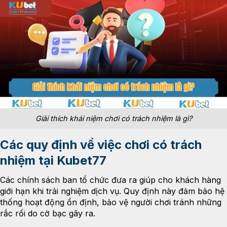
Giải thích khái niệm chơi có trách nhiệm là gì?
Các quy định về việc chơi có trách
nhiệm tại Kubet77
Các chính sách ban tổ chức đưa ra giúp cho khách hàng
giới hạn khi trải nghiệm dịch vụ. Quy định này đảm bảo hệ
thống hoạt động ổn định, bảo vệ người chơi tránh những
rắc rối do cờ bạc gây ra.