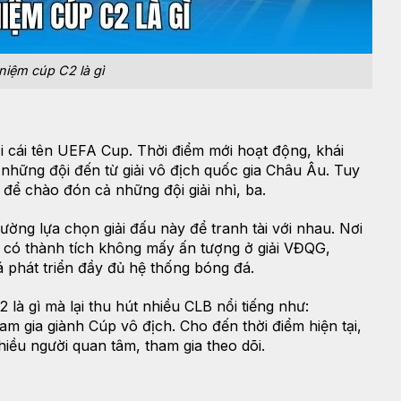
niệm cúp C2 là gì
i cái tên UEFA Cup. Thời điểm mới hoạt động, khái
những đội đến từ giải vô địch quốc gia Châu Âu. Tuy
để chào đón cả những đội giải nhì, ba.
ờng lựa chọn giải đấu này để tranh tài với nhau. Nơi
 có thành tích không mấy ấn tượng ở giải VĐQG,
 phát triển đầy đủ hệ thống bóng đá.
 là gì mà lại thu hút nhiều CLB nổi tiếng như:
ham gia giành Cúp vô địch. Cho đến thời điểm hiện tại,
iều người quan tâm, tham gia theo dõi.