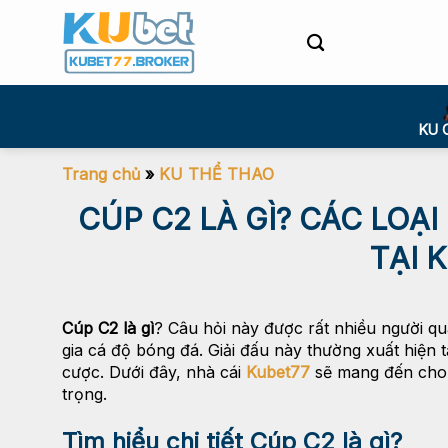
Bỏ
qua
nội
dung
KU 
Trang chủ
»
KU THỂ THAO
CÚP C2 LÀ GÌ? CÁC LOẠ
TẠI 
Cúp C2 là gì
? Câu hỏi này được rất nhiều người q
gia cá độ bóng đá. Giải đấu này thường xuất hiện 
cược. Dưới đây, nhà cái
Kubet77
sẽ mang đến cho t
trọng.
Tìm hiểu chi tiết Cúp C2 là gì?