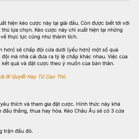
uất hiện kèo cược này tại giải đấu. Còn được biết tới với
 thủ lựa chọn. Kèo cược này chỉ xuất hiện tại những
 về thực lực cũng như thành tích.
nh hơn) sẽ chấp đội cửa dưới (yếu hơn) một số quả
 đội mà nhà cái đưa ra tỷ lệ chấp khác nhau. Việc của
n kết quả và đặt cược theo ý muốn của bản thân.
Và Bí Quyết Hay Từ Cao Thủ
yêu thích và tham gia đặt cược. Hình thức này khá
ận đấu thắng, thua hay hòa. Kèo Châu Âu sẽ có 3 cửa
g trận đấu đó.