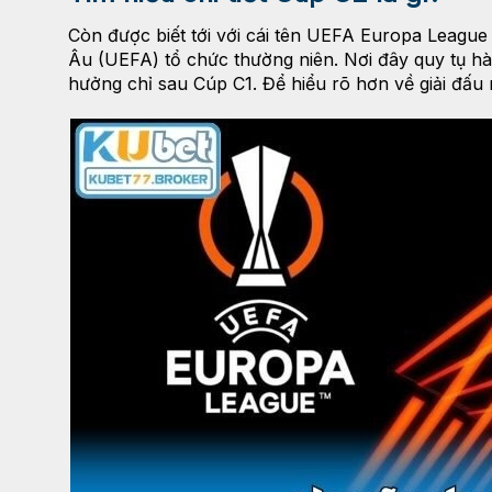
Còn được biết tới với cái tên UEFA Europa League
Âu (UEFA) tổ chức thường niên. Nơi đây quy tụ h
hưởng chỉ sau Cúp C1. Để hiểu rõ hơn về giải đấu nà