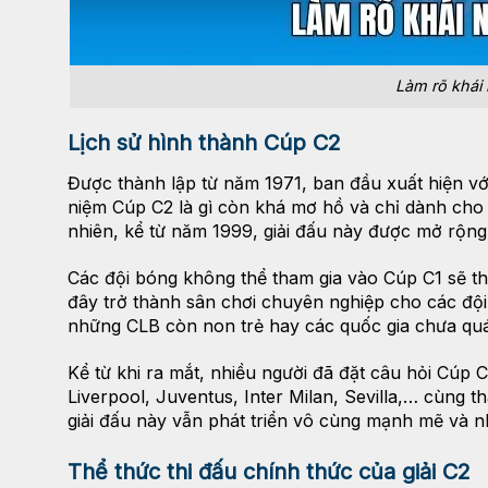
Làm rõ khái 
Lịch sử hình thành Cúp C2
Được thành lập từ năm 1971, ban đầu xuất hiện vớ
niệm Cúp C2 là gì còn khá mơ hồ và chỉ dành cho 
nhiên, kể từ năm 1999, giải đấu này được mở rộng 
Các đội bóng không thể tham gia vào Cúp C1 sẽ thư
đây trở thành sân chơi chuyên nghiệp cho các đội
những CLB còn non trẻ hay các quốc gia chưa quá
Kể từ khi ra mắt, nhiều người đã đặt câu hỏi Cúp C2
Liverpool, Juventus, Inter Milan, Sevilla,… cùng t
giải đấu này vẫn phát triển vô cùng mạnh mẽ và nh
Thể thức thi đấu chính thức của giải C2