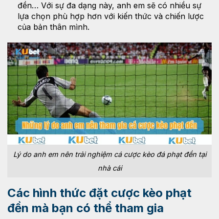
đền… Với sự đa dạng này, anh em sẽ có nhiều sự
lựa chọn phù hợp hơn với kiến thức và chiến lược
của bản thân mình.
Lý do anh em nên trải nghiệm cá cược kèo đá phạt đền tại
nhà cái
Các hình thức đặt cược kèo phạt
đền mà bạn có thể tham gia