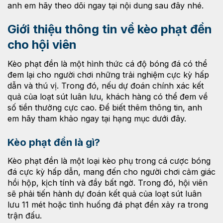
anh em hãy theo dõi ngay tại nội dung sau đây nhé.
Giới thiệu thông tin về kèo phạt đền
cho hội viên
Kèo phạt đền là một hình thức cá độ bóng đá có thể
đem lại cho người chơi những trải nghiệm cực kỳ hấp
dẫn và thú vị. Trong đó, nếu dự đoán chính xác kết
quả của loạt sút luân lưu, khách hàng có thể đem về
số tiền thưởng cực cao. Để biết thêm thông tin, anh
em hãy tham khảo ngay tại hạng mục dưới đây.
Kèo phạt đền là gì?
Kèo phạt đền là một loại kèo phụ trong cá cược bóng
đá cực kỳ hấp dẫn, mang đến cho người chơi cảm giác
hồi hộp, kịch tính và đầy bất ngờ. Trong đó, hội viên
sẽ phải tiến hành dự đoán kết quả của loạt sút luân
lưu 11 mét hoặc tình huống đá phạt đền xảy ra trong
trận đấu.