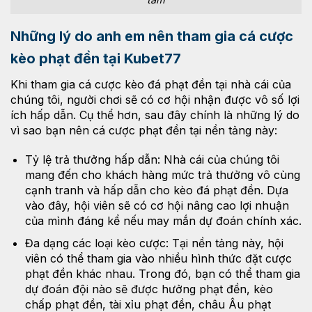
Những lý do anh em nên tham gia cá cược
kèo phạt đền tại Kubet77
Khi tham gia cá cược kèo đá phạt đền tại nhà cái của
chúng tôi, người chơi sẽ có cơ hội nhận được vô số lợi
ích hấp dẫn. Cụ thể hơn, sau đây chính là những lý do
vì sao bạn nên cá cược phạt đền tại nền tảng này:
Tỷ lệ trả thưởng hấp dẫn: Nhà cái của chúng tôi
mang đến cho khách hàng mức trả thưởng vô cùng
cạnh tranh và hấp dẫn cho kèo đá phạt đền. Dựa
vào đây, hội viên sẽ có cơ hội nâng cao lợi nhuận
của mình đáng kể nếu may mắn dự đoán chính xác.
Đa dạng các loại kèo cược: Tại nền tảng này, hội
viên có thể tham gia vào nhiều hình thức đặt cược
phạt đền khác nhau. Trong đó, bạn có thể tham gia
dự đoán đội nào sẽ được hưởng phạt đền, kèo
chấp phạt đền, tài xỉu phạt đền, châu Âu phạt