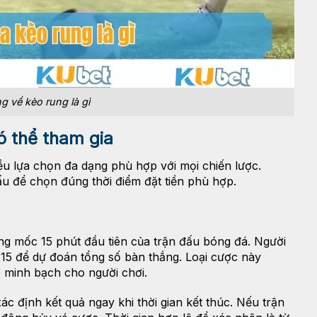
g về kèo rung là gì
ó thể tham gia
u lựa chọn đa dạng phù hợp với mọi chiến lược.
ấu để chọn đúng thời điểm đặt tiền phù hợp.
từng mốc 15 phút đầu tiên của trận đấu bóng đá. Người
– 15 để dự đoán tổng số bàn thắng. Loại cược này
 minh bạch cho người chơi.
ác định kết quả ngay khi thời gian kết thúc. Nếu trận