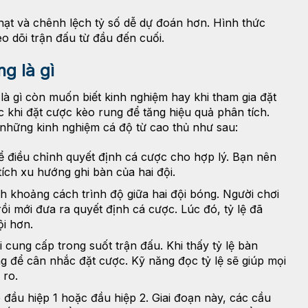
hạt và chênh lệch tỷ số dễ dự đoán hơn. Hình thức
o dõi trận đấu từ đầu đến cuối.
g là gì
là gì còn muốn biết kinh nghiệm hay khi tham gia đặt
c khi đặt cược kèo rung để tăng hiệu quả phân tích.
 những kinh nghiệm cá độ từ cao thủ như sau:
ể điều chỉnh quyết định cá cược cho hợp lý. Bạn nên
tích xu hướng ghi bàn của hai đội.
h khoảng cách trình độ giữa hai đội bóng. Người chơi
ồi mới đưa ra quyết định cá cược. Lúc đó, tỷ lệ đã
ội hơn.
 cung cấp trong suốt trận đấu. Khi thấy tỷ lệ bàn
ọng để cân nhắc đặt cược. Kỹ năng đọc tỷ lệ sẽ giúp mọi
 ro.
 đầu hiệp 1 hoặc đầu hiệp 2. Giai đoạn này, các cầu