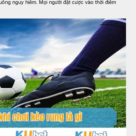
 huống nguy hiểm. Mọi người đặt cược vào thời điểm