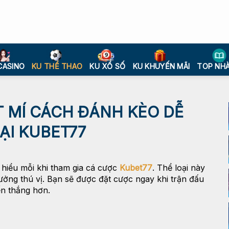
CASINO
KU THỂ THAO
KU XỔ SỐ
KU KHUYẾN MÃI
TOP NHÀ
T MÍ CÁCH ĐÁNH KÈO DỄ
ẠI KUBET77
 hiểu mỗi khi tham gia cá cược
Kubet77
. Thể loại này
ưởng thú vị. Bạn sẽ được đặt cược ngay khi trận đấu
ến thắng hơn.