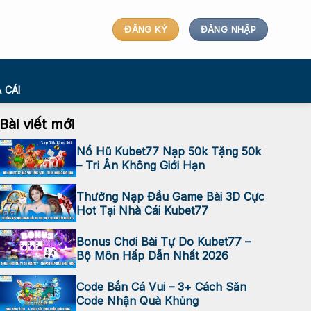
ĐĂNG KÝ
ĐĂNG NHẬP
 CÁI
Bài viết mới
Nổ Hũ Kubet77 Nạp 50k Tặng 50k
– Tri Ân Không Giới Hạn
Thưởng Nạp Đầu Game Bài 3D Cực
Hot Tại Nhà Cái Kubet77
Bonus Chơi Bài Tự Do Kubet77 –
Bộ Môn Hấp Dẫn Nhất 2026
Code Bắn Cá Vui – 3+ Cách Săn
Code Nhận Quà Khủng