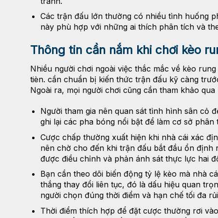
tranh.
Các trận đấu lớn thường có nhiều tình huống p
này phù hợp với những ai thích phân tích và the
Thông tin cần nắm khi chơi kèo run
Nhiều người chơi ngoài việc thắc mắc về kèo rung 
tièn. cần chuẩn bị kiến thức trận đấu kỹ càng trướ
Ngoài ra, mọi người chơi cũng cần tham khảo qua
Người tham gia nên quan sát tình hình sân cỏ đ
ghi lại các pha bóng nổi bật để làm cơ sở phân 
Cược chấp thường xuất hiện khi nhà cái xác địn
nên chờ cho đến khi trận đấu bắt đầu ổn định r
được điều chỉnh và phản ánh sát thực lực hai đ
Bạn cần theo dõi biến động tỷ lệ kèo mà nhà cái
thắng thay đổi liên tục, đó là dấu hiệu quan tr
người chọn đúng thời điểm và hạn chế tối đa rủi
Thời điểm thích hợp để đặt cược thường rơi vào