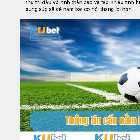
thủ thi đấu với tinh thần cao và tạo nhiều tình
sung sức sẽ dễ nắm bắt cơ hội thắng lợi hơn.